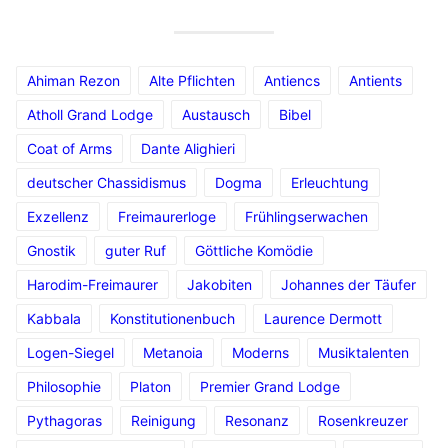
Ahiman Rezon
Alte Pflichten
Antiencs
Antients
Atholl Grand Lodge
Austausch
Bibel
Coat of Arms
Dante Alighieri
deutscher Chassidismus
Dogma
Erleuchtung
Exzellenz
Freimaurerloge
Frühlingserwachen
Gnostik
guter Ruf
Göttliche Komödie
Harodim-Freimaurer
Jakobiten
Johannes der Täufer
Kabbala
Konstitutionenbuch
Laurence Dermott
Logen-Siegel
Metanoia
Moderns
Musiktalenten
Philosophie
Platon
Premier Grand Lodge
Pythagoras
Reinigung
Resonanz
Rosenkreuzer