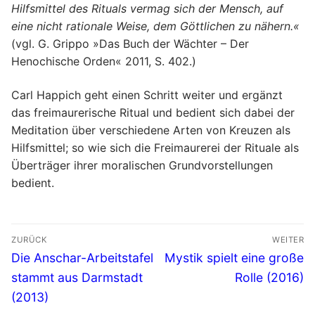
Hilfsmittel des Rituals vermag sich der Mensch, auf
eine nicht rationale Weise, dem Göttlichen zu nähern.«
(vgl. G. Grippo »Das Buch der Wächter – Der
Henochische Orden« 2011, S. 402.)
Carl Happich geht einen Schritt weiter und ergänzt
das freimaurerische Ritual und bedient sich dabei der
Meditation über verschiedene Arten von Kreuzen als
Hilfsmittel; so wie sich die Freimaurerei der Rituale als
Überträger ihrer moralischen Grundvorstellungen
bedient.
Beitrags-
ZURÜCK
WEITER
Navigation
Vorheriger
Nächster
Die Anschar-Arbeitstafel
Mystik spielt eine große
Beitrag:
Beitrag:
stammt aus Darmstadt
Rolle (2016)
(2013)