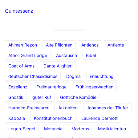
Quintessenz
Ahiman Rezon
Alte Pflichten
Antiencs
Antients
Atholl Grand Lodge
Austausch
Bibel
Coat of Arms
Dante Alighieri
deutscher Chassidismus
Dogma
Erleuchtung
Exzellenz
Freimaurerloge
Frühlingserwachen
Gnostik
guter Ruf
Göttliche Komödie
Harodim-Freimaurer
Jakobiten
Johannes der Täufer
Kabbala
Konstitutionenbuch
Laurence Dermott
Logen-Siegel
Metanoia
Moderns
Musiktalenten