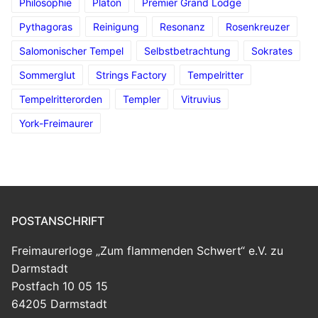
Philosophie
Platon
Premier Grand Lodge
Pythagoras
Reinigung
Resonanz
Rosenkreuzer
Salomonischer Tempel
Selbstbetrachtung
Sokrates
Sommerglut
Strings Factory
Tempelritter
Tempelritterorden
Templer
Vitruvius
York-Freimaurer
POSTANSCHRIFT
Freimaurerloge „Zum flammenden Schwert“ e.V. zu
Darmstadt
Postfach 10 05 15
64205 Darmstadt