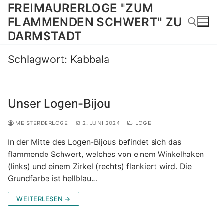
Zum
FREIMAURERLOGE "ZUM
Inhalt
FLAMMENDEN SCHWERT" ZU
springen
DARMSTADT
Schlagwort:
Kabbala
Suchen nach:
Unser Logen-Bijou
MEISTERDERLOGE
2. JUNI 2024
LOGE
In der Mitte des Logen-Bijous befindet sich das
flammende Schwert, welches von einem Winkelhaken
(links) und einem Zirkel (rechts) flankiert wird. Die
Grundfarbe ist hellblau…
WEITERLESEN →