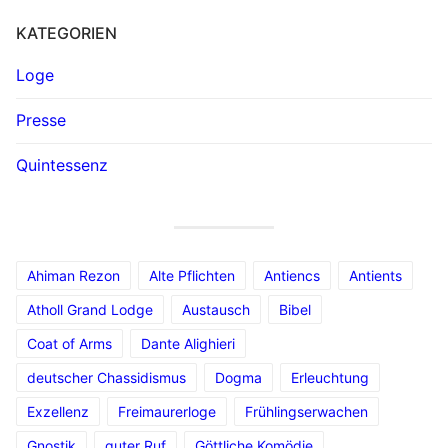
KATEGORIEN
Loge
Presse
Quintessenz
Ahiman Rezon
Alte Pflichten
Antiencs
Antients
Atholl Grand Lodge
Austausch
Bibel
Coat of Arms
Dante Alighieri
deutscher Chassidismus
Dogma
Erleuchtung
Exzellenz
Freimaurerloge
Frühlingserwachen
Gnostik
guter Ruf
Göttliche Komödie