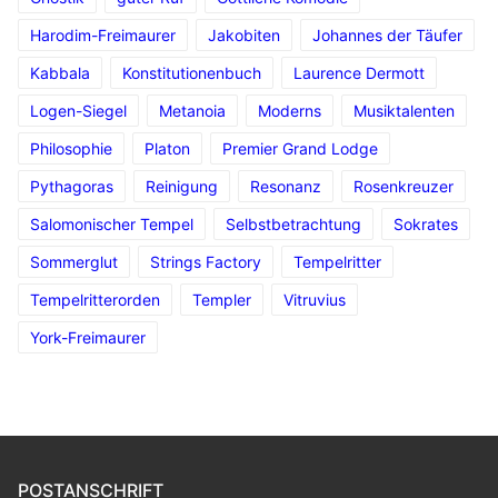
Harodim-Freimaurer
Jakobiten
Johannes der Täufer
Kabbala
Konstitutionenbuch
Laurence Dermott
Logen-Siegel
Metanoia
Moderns
Musiktalenten
Philosophie
Platon
Premier Grand Lodge
Pythagoras
Reinigung
Resonanz
Rosenkreuzer
Salomonischer Tempel
Selbstbetrachtung
Sokrates
Sommerglut
Strings Factory
Tempelritter
Tempelritterorden
Templer
Vitruvius
York-Freimaurer
POSTANSCHRIFT