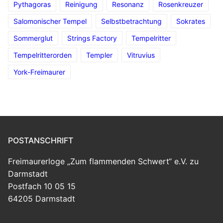
Pythagoras
Reinigung
Resonanz
Rosenkreuzer
Salomonischer Tempel
Selbstbetrachtung
Sokrates
Sommerglut
Strings Factory
Tempelritter
Tempelritterorden
Templer
Vitruvius
York-Freimaurer
POSTANSCHRIFT
Freimaurerloge „Zum flammenden Schwert“ e.V. zu
Darmstadt
Postfach 10 05 15
64205 Darmstadt