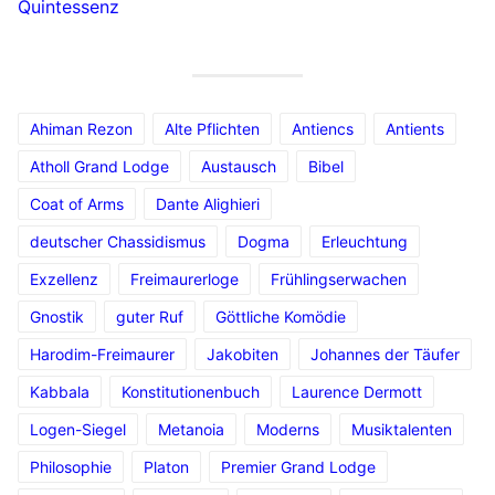
Quintessenz
Ahiman Rezon
Alte Pflichten
Antiencs
Antients
Atholl Grand Lodge
Austausch
Bibel
Coat of Arms
Dante Alighieri
deutscher Chassidismus
Dogma
Erleuchtung
Exzellenz
Freimaurerloge
Frühlingserwachen
Gnostik
guter Ruf
Göttliche Komödie
Harodim-Freimaurer
Jakobiten
Johannes der Täufer
Kabbala
Konstitutionenbuch
Laurence Dermott
Logen-Siegel
Metanoia
Moderns
Musiktalenten
Philosophie
Platon
Premier Grand Lodge