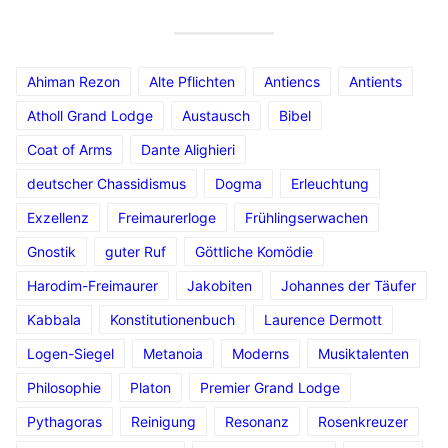
Ahiman Rezon
Alte Pflichten
Antiencs
Antients
Atholl Grand Lodge
Austausch
Bibel
Coat of Arms
Dante Alighieri
deutscher Chassidismus
Dogma
Erleuchtung
Exzellenz
Freimaurerloge
Frühlingserwachen
Gnostik
guter Ruf
Göttliche Komödie
Harodim-Freimaurer
Jakobiten
Johannes der Täufer
Kabbala
Konstitutionenbuch
Laurence Dermott
Logen-Siegel
Metanoia
Moderns
Musiktalenten
Philosophie
Platon
Premier Grand Lodge
Pythagoras
Reinigung
Resonanz
Rosenkreuzer