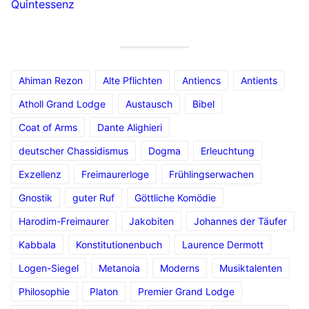
Quintessenz
Ahiman Rezon
Alte Pflichten
Antiencs
Antients
Atholl Grand Lodge
Austausch
Bibel
Coat of Arms
Dante Alighieri
deutscher Chassidismus
Dogma
Erleuchtung
Exzellenz
Freimaurerloge
Frühlingserwachen
Gnostik
guter Ruf
Göttliche Komödie
Harodim-Freimaurer
Jakobiten
Johannes der Täufer
Kabbala
Konstitutionenbuch
Laurence Dermott
Logen-Siegel
Metanoia
Moderns
Musiktalenten
Philosophie
Platon
Premier Grand Lodge