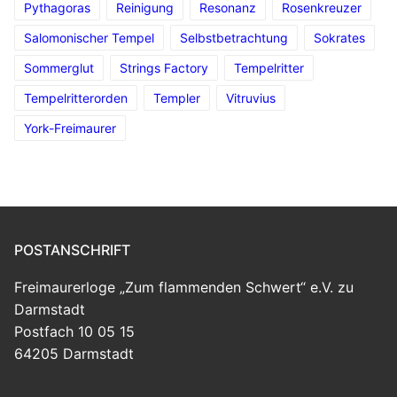
Pythagoras
Reinigung
Resonanz
Rosenkreuzer
Salomonischer Tempel
Selbstbetrachtung
Sokrates
Sommerglut
Strings Factory
Tempelritter
Tempelritterorden
Templer
Vitruvius
York-Freimaurer
POSTANSCHRIFT
Freimaurerloge „Zum flammenden Schwert“ e.V. zu
Darmstadt
Postfach 10 05 15
64205 Darmstadt