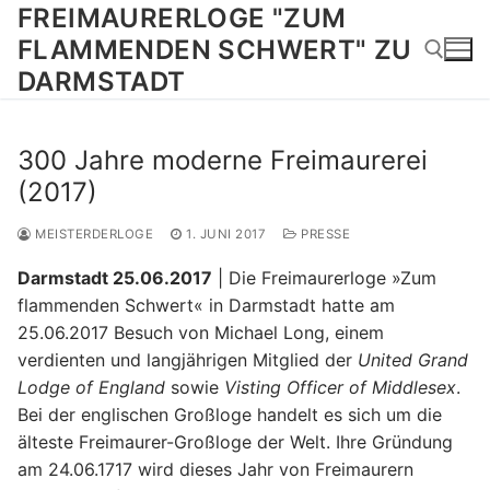
Zum
FREIMAURERLOGE "ZUM
Inhalt
FLAMMENDEN SCHWERT" ZU
springen
DARMSTADT
Suchen nach:
300 Jahre moderne Freimaurerei
(2017)
MEISTERDERLOGE
1. JUNI 2017
PRESSE
Darmstadt 25.06.2017
| Die Freimaurerloge »Zum
flammenden Schwert« in Darmstadt hatte am
25.06.2017 Besuch von Michael Long, einem
verdienten und langjährigen Mitglied der
United Grand
Lodge of England
sowie
Visting Officer of Middlesex
.
Bei der englischen Großloge handelt es sich um die
älteste Freimaurer-Großloge der Welt. Ihre Gründung
am 24.06.1717 wird dieses Jahr von Freimaurern