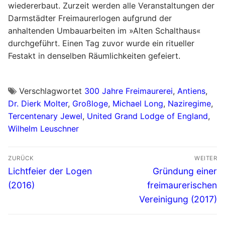
wiedererbaut. Zurzeit werden alle Veranstaltungen der
Darmstädter Freimaurerlogen aufgrund der
anhaltenden Umbauarbeiten im »Alten Schalthaus«
durchgeführt. Einen Tag zuvor wurde ein ritueller
Festakt in denselben Räumlichkeiten gefeiert.
Verschlagwortet
300 Jahre Freimaurerei
,
Antiens
,
Dr. Dierk Molter
,
Großloge
,
Michael Long
,
Naziregime
,
Tercentenary Jewel
,
United Grand Lodge of England
,
Wilhelm Leuschner
Beitrags-
ZURÜCK
WEITER
Navigation
Vorheriger
Nächster
Lichtfeier der Logen
Gründung einer
Beitrag:
Beitrag:
(2016)
freimaurerischen
Vereinigung (2017)