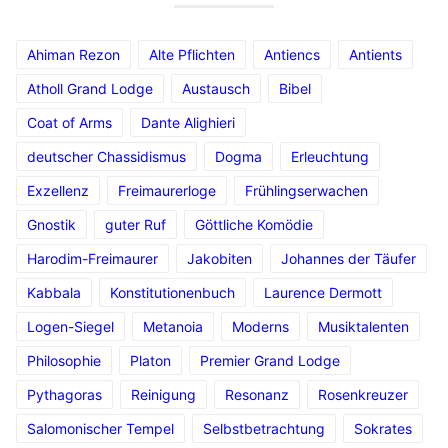
Ahiman Rezon
Alte Pflichten
Antiencs
Antients
Atholl Grand Lodge
Austausch
Bibel
Coat of Arms
Dante Alighieri
deutscher Chassidismus
Dogma
Erleuchtung
Exzellenz
Freimaurerloge
Frühlingserwachen
Gnostik
guter Ruf
Göttliche Komödie
Harodim-Freimaurer
Jakobiten
Johannes der Täufer
Kabbala
Konstitutionenbuch
Laurence Dermott
Logen-Siegel
Metanoia
Moderns
Musiktalenten
Philosophie
Platon
Premier Grand Lodge
Pythagoras
Reinigung
Resonanz
Rosenkreuzer
Salomonischer Tempel
Selbstbetrachtung
Sokrates