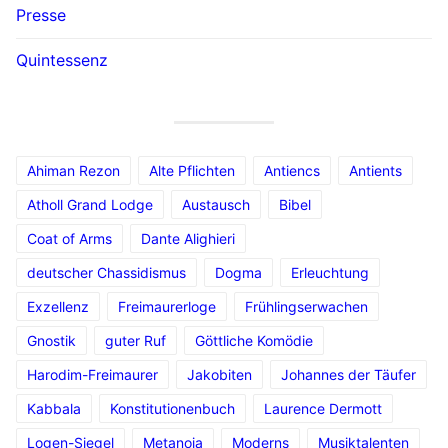
Presse
Quintessenz
Ahiman Rezon
Alte Pflichten
Antiencs
Antients
Atholl Grand Lodge
Austausch
Bibel
Coat of Arms
Dante Alighieri
deutscher Chassidismus
Dogma
Erleuchtung
Exzellenz
Freimaurerloge
Frühlingserwachen
Gnostik
guter Ruf
Göttliche Komödie
Harodim-Freimaurer
Jakobiten
Johannes der Täufer
Kabbala
Konstitutionenbuch
Laurence Dermott
Logen-Siegel
Metanoia
Moderns
Musiktalenten