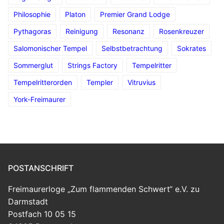
Philosophie
Platon
Premier Grand Lodge
Pythagoras
Reinigung
Resonanz
Rosenkreuzer
Salomonischer Tempel
Selbstbetrachtung
Sokrates
Sommerglut
Strings Factory
Tempelritter
Tempelritterorden
Templer
Vitruvius
York-Freimaurer
POSTANSCHRIFT
Freimaurerloge „Zum flammenden Schwert“ e.V. zu
Darmstadt
Postfach 10 05 15