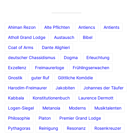
Ahiman Rezon
Alte Pflichten
Antiencs
Antients
Atholl Grand Lodge
Austausch
Bibel
Coat of Arms
Dante Alighieri
deutscher Chassidismus
Dogma
Erleuchtung
Exzellenz
Freimaurerloge
Frühlingserwachen
Gnostik
guter Ruf
Göttliche Komödie
Harodim-Freimaurer
Jakobiten
Johannes der Täufer
Kabbala
Konstitutionenbuch
Laurence Dermott
Logen-Siegel
Metanoia
Moderns
Musiktalenten
Philosophie
Platon
Premier Grand Lodge
Pythagoras
Reinigung
Resonanz
Rosenkreuzer