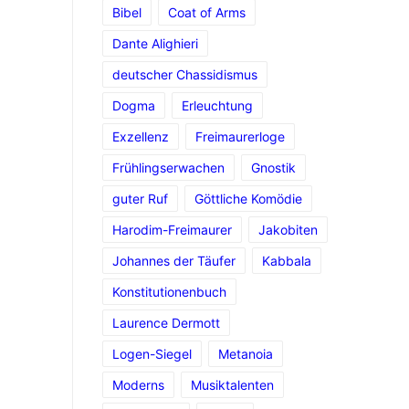
Bibel
Coat of Arms
Dante Alighieri
deutscher Chassidismus
Dogma
Erleuchtung
Exzellenz
Freimaurerloge
Frühlingserwachen
Gnostik
guter Ruf
Göttliche Komödie
Harodim-Freimaurer
Jakobiten
Johannes der Täufer
Kabbala
Konstitutionenbuch
Laurence Dermott
Logen-Siegel
Metanoia
Moderns
Musiktalenten