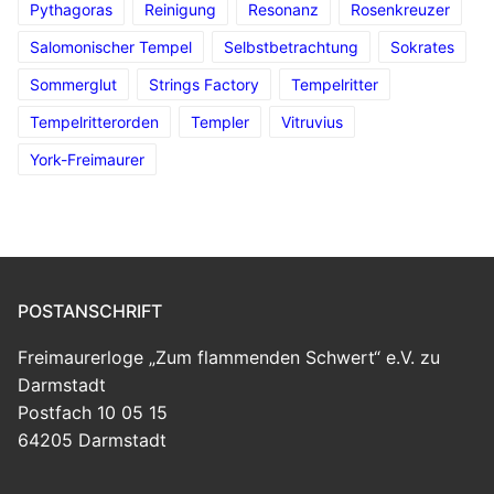
Pythagoras
Reinigung
Resonanz
Rosenkreuzer
Salomonischer Tempel
Selbstbetrachtung
Sokrates
Sommerglut
Strings Factory
Tempelritter
Tempelritterorden
Templer
Vitruvius
York-Freimaurer
POSTANSCHRIFT
Freimaurerloge „Zum flammenden Schwert“ e.V. zu
Darmstadt
Postfach 10 05 15
64205 Darmstadt