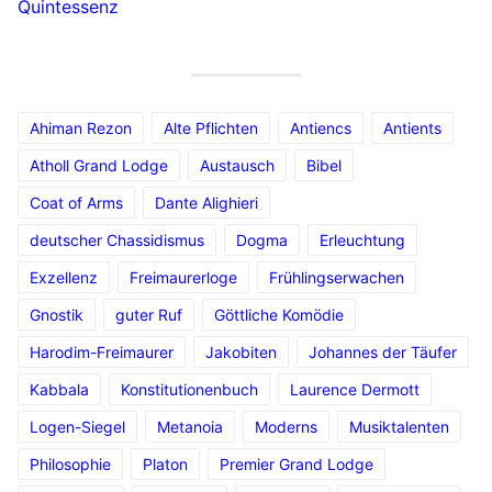
Quintessenz
Ahiman Rezon
Alte Pflichten
Antiencs
Antients
Atholl Grand Lodge
Austausch
Bibel
Coat of Arms
Dante Alighieri
deutscher Chassidismus
Dogma
Erleuchtung
Exzellenz
Freimaurerloge
Frühlingserwachen
Gnostik
guter Ruf
Göttliche Komödie
Harodim-Freimaurer
Jakobiten
Johannes der Täufer
Kabbala
Konstitutionenbuch
Laurence Dermott
Logen-Siegel
Metanoia
Moderns
Musiktalenten
Philosophie
Platon
Premier Grand Lodge