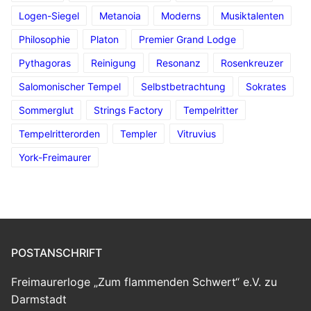
Logen-Siegel
Metanoia
Moderns
Musiktalenten
Philosophie
Platon
Premier Grand Lodge
Pythagoras
Reinigung
Resonanz
Rosenkreuzer
Salomonischer Tempel
Selbstbetrachtung
Sokrates
Sommerglut
Strings Factory
Tempelritter
Tempelritterorden
Templer
Vitruvius
York-Freimaurer
POSTANSCHRIFT
Freimaurerloge „Zum flammenden Schwert“ e.V. zu
Darmstadt