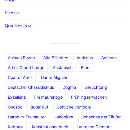
Presse
Quintessenz
Ahiman Rezon
Alte Pflichten
Antiencs
Antients
Atholl Grand Lodge
Austausch
Bibel
Coat of Arms
Dante Alighieri
deutscher Chassidismus
Dogma
Erleuchtung
Exzellenz
Freimaurerloge
Frühlingserwachen
Gnostik
guter Ruf
Göttliche Komödie
Harodim-Freimaurer
Jakobiten
Johannes der Täufer
Kabbala
Konstitutionenbuch
Laurence Dermott