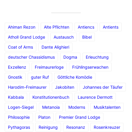
Ahiman Rezon
Alte Pflichten
Antiencs
Antients
Atholl Grand Lodge
Austausch
Bibel
Coat of Arms
Dante Alighieri
deutscher Chassidismus
Dogma
Erleuchtung
Exzellenz
Freimaurerloge
Frühlingserwachen
Gnostik
guter Ruf
Göttliche Komödie
Harodim-Freimaurer
Jakobiten
Johannes der Täufer
Kabbala
Konstitutionenbuch
Laurence Dermott
Logen-Siegel
Metanoia
Moderns
Musiktalenten
Philosophie
Platon
Premier Grand Lodge
Pythagoras
Reinigung
Resonanz
Rosenkreuzer