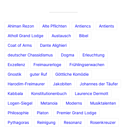
Ahiman Rezon
Alte Pflichten
Antiencs
Antients
Atholl Grand Lodge
Austausch
Bibel
Coat of Arms
Dante Alighieri
deutscher Chassidismus
Dogma
Erleuchtung
Exzellenz
Freimaurerloge
Frühlingserwachen
Gnostik
guter Ruf
Göttliche Komödie
Harodim-Freimaurer
Jakobiten
Johannes der Täufer
Kabbala
Konstitutionenbuch
Laurence Dermott
Logen-Siegel
Metanoia
Moderns
Musiktalenten
Philosophie
Platon
Premier Grand Lodge
Pythagoras
Reinigung
Resonanz
Rosenkreuzer