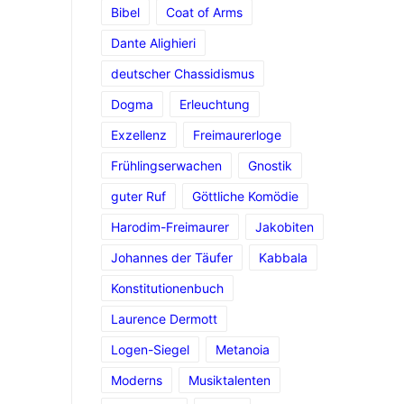
Bibel
Coat of Arms
Dante Alighieri
deutscher Chassidismus
Dogma
Erleuchtung
Exzellenz
Freimaurerloge
Frühlingserwachen
Gnostik
guter Ruf
Göttliche Komödie
Harodim-Freimaurer
Jakobiten
Johannes der Täufer
Kabbala
Konstitutionenbuch
Laurence Dermott
Logen-Siegel
Metanoia
Moderns
Musiktalenten