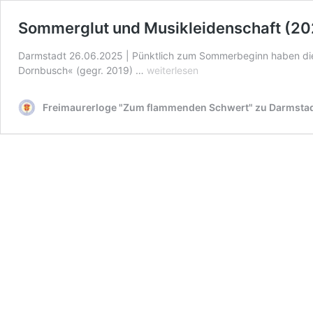
Sommerglut und Musikleidenschaft (20
Darmstadt 26.06.2025 | Pünktlich zum Sommerbeginn haben die
Sommerglut
Dornbusch« (gegr. 2019) …
weiterlesen
und
Musikleidenschaft
Freimaurerloge "Zum flammenden Schwert" zu Darmsta
(2025)